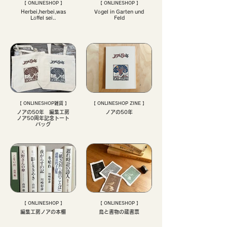
【 ONLINESHOP 】
【 ONLINESHOP 】
Herbei,herbei,was
Vögel in Garten und
Löffel sei..
Feld
【 ONLINESHOP雑貨 】
【 ONLINESHOP ZINE 】
ノアの50年 編集工房
ノアの50年
ノア50周年記念トート
バッグ
【 ONLINESHOP 】
【 ONLINESHOP 】
編集工房ノアの本棚
鳥と書物の蔵書票