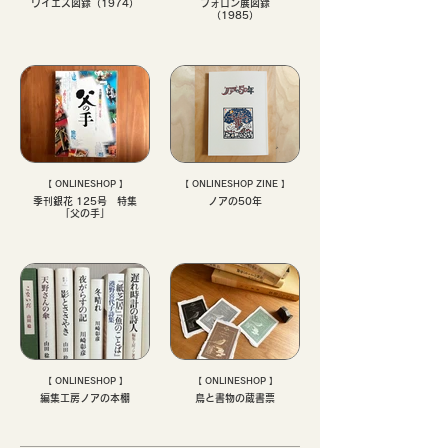
ワイエス図録（1974）
フォロン展図録
（1985）
【 ONLINESHOP 】
【 ONLINESHOP ZINE 】
季刊銀花 125号 特集
ノアの50年
「父の手」
【 ONLINESHOP 】
【 ONLINESHOP 】
編集工房ノアの本棚
鳥と書物の蔵書票