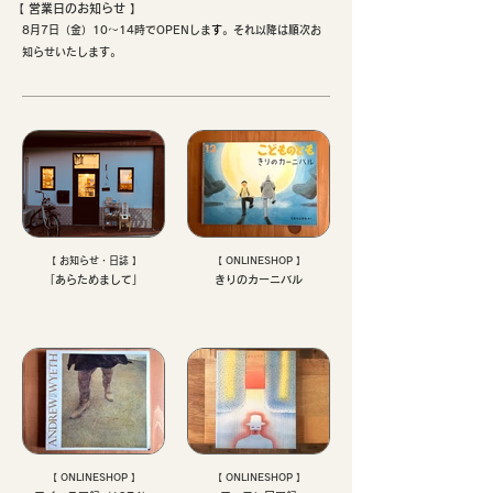
【 ​営業日のお知らせ 】
8月7日（金）10〜14時でOPENしま
す
。それ以降は順次お
知らせいたします。
【 お知らせ・日誌 】
【 ONLINESHOP 】
「あらためまして」
きりのカーニバル
【 ONLINESHOP 】
【 ONLINESHOP 】