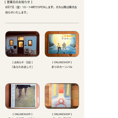
【 ​営業日のお知らせ 】
8月7日（金）10〜14時でOPENしま
す
。それ以降は順次お
知らせいたします。
【 お知らせ・日誌 】
【 ONLINESHOP 】
「あらためまして」
きりのカーニバル
【 ONLINESHOP 】
【 ONLINESHOP 】