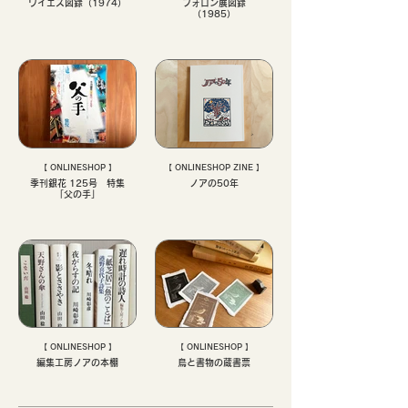
ワイエス図録（1974）
フォロン展図録
（1985）
【 ONLINESHOP 】
【 ONLINESHOP ZINE 】
季刊銀花 125号 特集
ノアの50年
「父の手」
【 ONLINESHOP 】
【 ONLINESHOP 】
編集工房ノアの本棚
鳥と書物の蔵書票