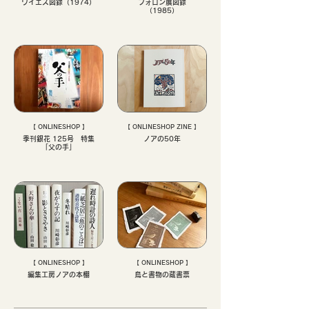
ワイエス図録（1974）
フォロン展図録
（1985）
【 ONLINESHOP 】
【 ONLINESHOP ZINE 】
季刊銀花 125号 特集
ノアの50年
「父の手」
【 ONLINESHOP 】
【 ONLINESHOP 】
編集工房ノアの本棚
鳥と書物の蔵書票