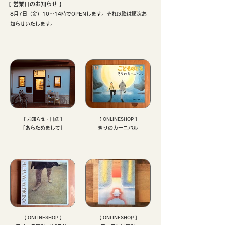
【 ​営業日のお知らせ 】
8月7日（金）10〜14時でOPENしま
す
。それ以降は順次お
知らせいたします。
【 お知らせ・日誌 】
【 ONLINESHOP 】
「あらためまして」
きりのカーニバル
【 ONLINESHOP 】
【 ONLINESHOP 】