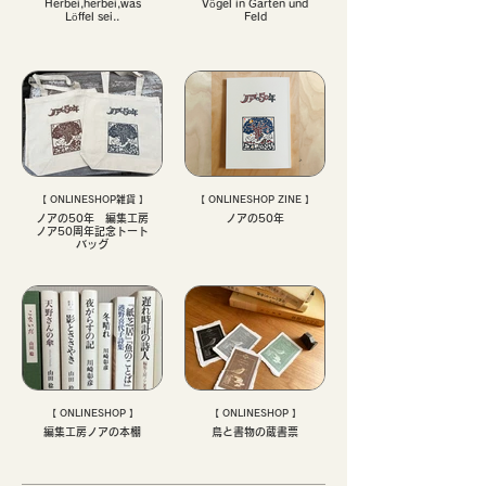
Herbei,herbei,was
Vögel in Garten und
Löffel sei..
Feld
【 ONLINESHOP雑貨 】
【 ONLINESHOP ZINE 】
ノアの50年 編集工房
ノアの50年
ノア50周年記念トート
バッグ
【 ONLINESHOP 】
【 ONLINESHOP 】
編集工房ノアの本棚
鳥と書物の蔵書票