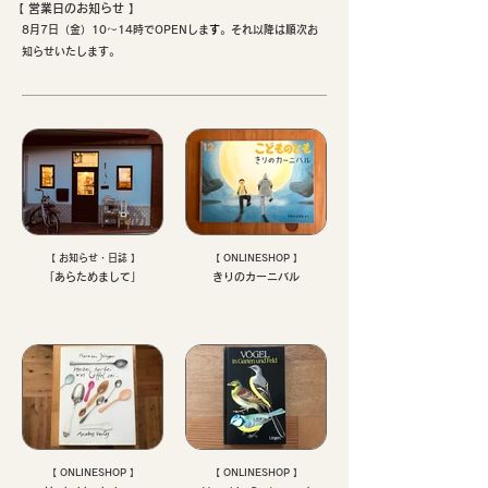
【 ​営業日のお知らせ 】
8月7日（金）10〜14時でOPENしま
す
。それ以降は順次お
知らせいたします。
【 お知らせ・日誌 】
【 ONLINESHOP 】
「あらためまして」
きりのカーニバル
【 ONLINESHOP 】
【 ONLINESHOP 】