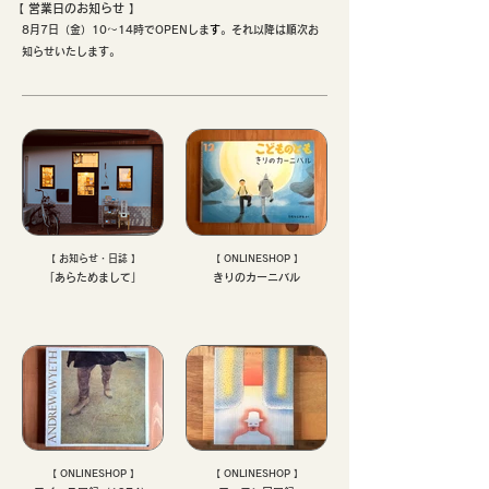
【 ​営業日のお知らせ 】
8月7日（金）10〜14時でOPENしま
す
。それ以降は順次お
知らせいたします。
【 お知らせ・日誌 】
【 ONLINESHOP 】
「あらためまして」
きりのカーニバル
【 ONLINESHOP 】
【 ONLINESHOP 】