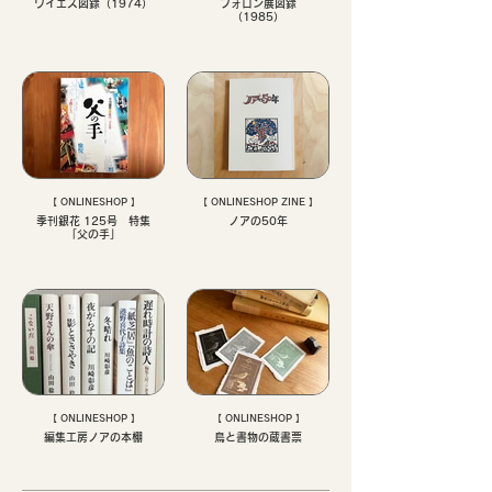
ワイエス図録（1974）
フォロン展図録
（1985）
【 ONLINESHOP 】
【 ONLINESHOP ZINE 】
季刊銀花 125号 特集
ノアの50年
「父の手」
【 ONLINESHOP 】
【 ONLINESHOP 】
編集工房ノアの本棚
鳥と書物の蔵書票