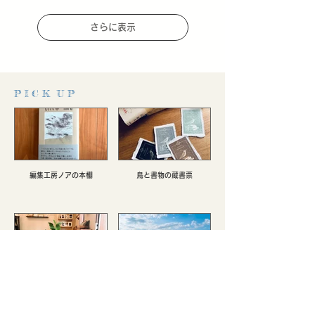
さらに表示
P I C K U P
編集工房ノアの本棚
鳥と書物の蔵書票
新本・ZINEなど
鞍馬口日記