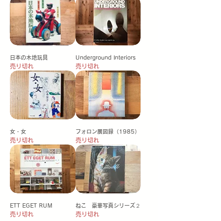
日本の木地玩具
Underground Interiors
売り切れ
売り切れ
女・女
フォロン展図録（1985）
売り切れ
売り切れ
ETT EGET RUM
ねこ 豪華写真シリーズ２
売り切れ
売り切れ