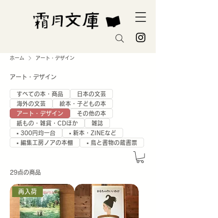
ホーム
アート・デザイン
アート・デザイン
すべての本・商品
日本の文芸
海外の文芸
絵本・子どもの本
アート・デザイン
その他の本
紙もの・雑貨・CDほか
雑誌
▪️ 300円均一台
▪️ 新本・ZINEなど
▪️ 編集工房ノアの本棚
▪️ 鳥と書物の蔵書票
29点の商品
再入荷