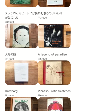
ズッケロとカピートに仔猫
おもちゃのいいわけ
が生まれた
価格
￥3,500
価格
￥2,600
人形の顔
A legend of paradise
価格
価格
￥1,500
￥5,000
Hamburg
Picasso Erotic Sketches
価格
価格
￥3,500
￥6,000