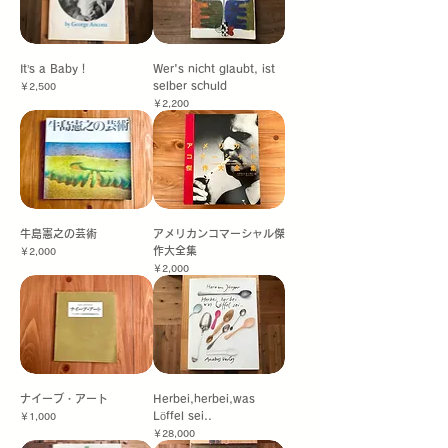
It’s a Baby！
Wer's nicht glaubt, ist
selber schuld
価格
￥2,500
価格
￥2,200
牛島憲之の芸術
アメリカンコマーシャル傑
作大全集
価格
￥2,000
価格
￥2,000
ナイーブ・アート
Herbei,herbei,was
Löffel sei..
価格
￥1,000
価格
￥28,000