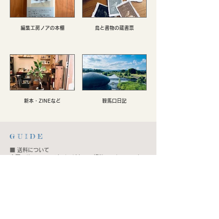
編集工房ノアの本棚
鳥と書物の蔵書票
新本・ZINEなど
鞍馬口日記
G U I D E
■ 送料について
全国一律 200円（大型の紙もの、複数冊のセット品な
ど一部を除く）。7000円以上お買い上げの場合は無
料。
■ 配送方法について
規定サイズにおさまる場合は原則クリックポストとなり
ます。それ以外は商品の数や重さに応じて判断し、ゆう
パックなどを利用いたします。なお当店では梱包には反
故紙などを再利用いたします。どうぞご了承ください。