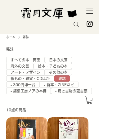
ホーム
雑誌
雑誌
すべての本・商品
日本の文芸
海外の文芸
絵本・子どもの本
アート・デザイン
その他の本
紙もの・雑貨・CDほか
雑誌
▪️ 300円均一台
▪️ 新本・ZINEなど
▪️ 編集工房ノアの本棚
▪️ 鳥と書物の蔵書票
10点の商品