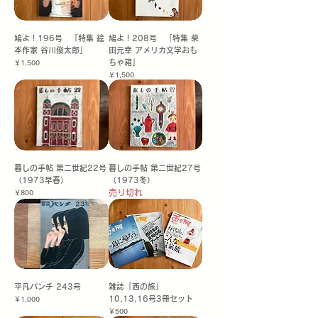
鳩よ！196号 「特集 絵
鳩よ！208号 「特集 柴
本作家 谷川俊太郎」
田元幸 アメリカ文学おも
ちゃ箱」
価格
￥1,500
価格
￥1,500
暮しの手帖 第二世紀22号
暮しの手帖 第二世紀27号
（1973早春）
（1973冬）
売り切れ
価格
￥800
平凡パンチ 243号
雑誌「西の旅」
10,13,16号3冊セット
価格
￥1,000
価格
￥500