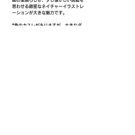
絵の素晴らしさ、少し懐かしい図鑑を
思わせる緻密なネイチャーイラストレ
ーションが大きな魅力です。
*角のカスレがありますが、大きなダ
メージではありません。それ以外は古
書として標準的な状態です。
著者：千世繭子
挿絵：高野紀子
発行：フレーベル館
発行年：2005年初版
244mm x 258mm
32P
© shimotsukibunko