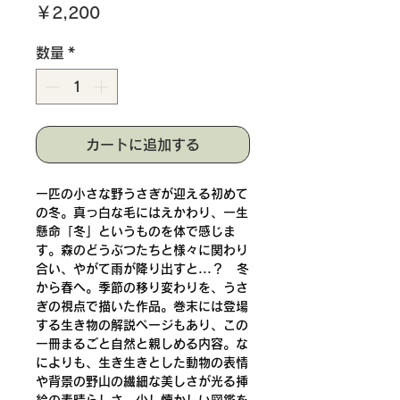
価
￥2,200
格
数量
*
カートに追加する
一匹の小さな野うさぎが迎える初めて
の冬。真っ白な毛にはえかわり、一生
懸命「冬」というものを体で感じま
す。森のどうぶつたちと様々に関わり
合い、やがて雨が降り出すと...？　冬
から春へ。季節の移り変わりを、うさ
ぎの視点で描いた作品。巻末には登場
する生き物の解説ページもあり、この
一冊まるごと自然と親しめる内容。な
によりも、生き生きとした動物の表情
や背景の野山の繊細な美しさが光る挿