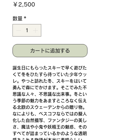
価
￥2,500
格
数量
*
カートに追加する
誕生日にもらったスキーで早く遊びた
くて冬をひたすら待っていた少年ウッ
レ。やっと訪れた冬、スキーをはいて
勇んで森にでかけます。そこでみた不
思議な人々、不思議な出来事。冬とい
う季節の魅力をあますところなく伝え
る北欧のスウェーデンからの贈り物。
なによりも、ベスコフならではの擬人
化した自然描写、ファンタジーの美し
さ、魔法や小鬼や妖精王の魅惑、その
すべてが詰まっているかのような透明