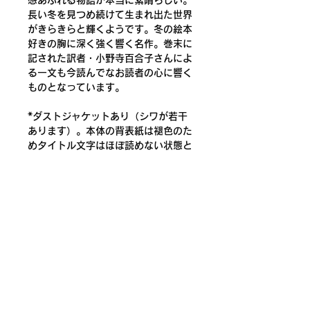
感あふれる物語が本当に素晴らしい。
長い冬を見つめ続けて生まれ出た世界
がきらきらと輝くようです。冬の絵本
好きの胸に深く強く響く名作。巻末に
記された訳者・小野寺百合子さんによ
る一文も今読んでなお読者の心に響く
ものとなっています。
*ダストジャケットあり（シワが若干
あります）。本体の背表紙は褪色のた
めタイトル文字はほぼ読めない状態と
なっていますが、その他は問題ありま
せん。全体的に経年によるくたびれは
みられますが、おおむね古書として標
準的な状態です。どうぞご了承くださ
いませ。
著者：エルサ・ベスコフ
訳：小野寺百合子
発行：らくだ社
発行年：1987年3刷