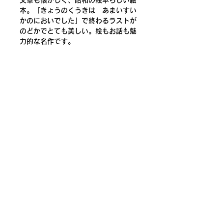
文章も懐かしく、昭和の絵本らしい絵
本。「きょうのくうきは　あまいすい
かのにおいでした」で終わるラストが
のどかでとても美しい。絵もお話も魅
力的な名作です。
*くたびれはみられますが、特に目立
つ難はなく、古書として標準的な状態
です。
著者：山下明生
絵：岩村和朗
発行：講談社
1981年初版
186mm x 154mm / 40P