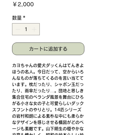
価
￥2,000
格
数量
*
カートに追加する
カヨちゃんの愛犬ダッくんはてんきよ
ほうの名人。今日だって、空からいろ
んなものが落ちてくるのを言い当てて
います。枕だったり、シャボン玉だっ
たり、雨傘だったり…。団地と思しき
集合住宅のベランダ風景を舞台にひろ
がる小さな女の子と可愛らしいダック
スフントのやりとり。14匹シリーズ
の岩村和朗による素朴な中にも柔らか
なデザインを感じさせる構図がどのペ
ージも素敵です。山下明生の穏やかな